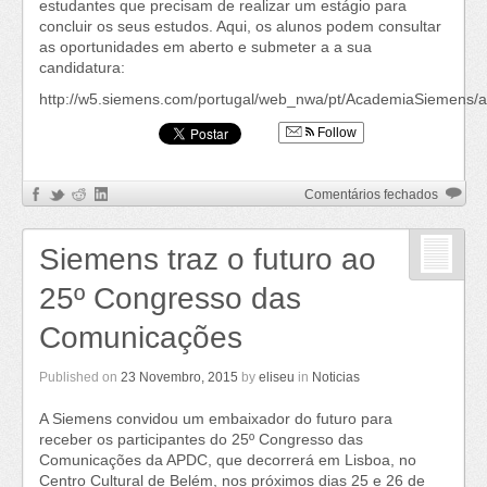
estudantes que precisam de realizar um estágio para
tecnolog
concluir os seus estudos. Aqui, os alunos podem consultar
as oportunidades em aberto e submeter a a sua
candidatura:
http://w5.siemens.com/portugal/web_nwa/pt/AcademiaSiemens/
Follow
em
Comentários fechados
Estágio
Curricul
Siemens traz o futuro ao
de
Verão
25º Congresso das
na
Siemen
Comunicações
Published on
23 Novembro, 2015
by
eliseu
in
Noticias
A Siemens convidou um embaixador do futuro para
receber os participantes do 25º Congresso das
Comunicações da APDC, que decorrerá em Lisboa, no
Centro Cultural de Belém, nos próximos dias 25 e 26 de