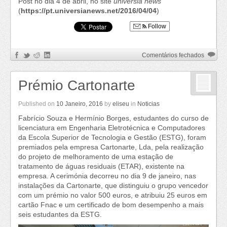
Post no dia 4 de abril, no site
universia news
(
https://pt.universianews.net/2016/04/04
)
Follow
em
Comentários fechados
PRÉMI
NOVA
Prémio Cartonarte
GERAÇ
|15
Published on
10 Janeiro, 2016
by
eliseu
in
Noticias
Fabrício Souza e Hermínio Borges, estudantes do curso de
licenciatura em Engenharia Eletrotécnica e Computadores
da Escola Superior de Tecnologia e Gestão (ESTG), foram
premiados pela empresa Cartonarte, Lda, pela realização
do projeto de melhoramento de uma estação de
tratamento de águas residuais (ETAR), existente na
empresa. A cerimónia decorreu no dia 9 de janeiro, nas
instalações da Cartonarte, que distinguiu o grupo vencedor
com um prémio no valor 500 euros, e atribuiu 25 euros em
cartão Fnac e um certificado de bom desempenho a mais
seis estudantes da ESTG.