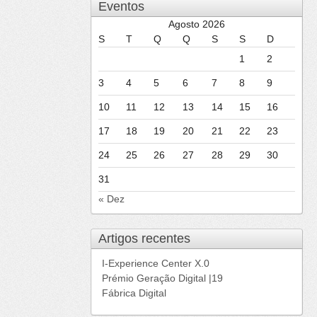
de
Eventos
setembr
Agosto 2026
de
S
T
Q
Q
S
S
D
2015
1
2
3
4
5
6
7
8
9
10
11
12
13
14
15
16
17
18
19
20
21
22
23
24
25
26
27
28
29
30
31
« Dez
Artigos recentes
I-Experience Center X.0
Prémio Geração Digital |19
Fábrica Digital