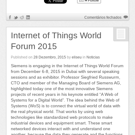
Follow
em
Comentários fechados
Prémio
Cartona
Internet of Things World
Forum 2015
Published on
28 Dezembro, 2015
by
eliseu
in
Noticias
Siemens is engaging in the Internet of Things World Forum
from December 6-8, 2015 in Dubai with several speaking
sessions and as exhibitor. Professor Siegfried Russwurm,
CTO and member of the Managing Board of Siemens AG,
highlighted today one of the most innovative Siemens
projects of recent years in his keynote entitled “A Web of
Systems for a Digital World”. The idea behind the Web of
Systems (WoS) is to connect the virtual world of data with
the real physical world. That works by using web
technologies like standardized web protocols to make
industrial devices and equipment smart. These smart
networked devices interact with and understand one
another, because the data they generate and the functions