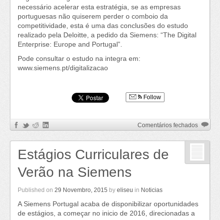
necessário acelerar esta estratégia, se as empresas
portuguesas não quiserem perder o comboio da
competitividade, esta é uma das conclusões do estudo
realizado pela Deloitte, a pedido da Siemens: “The Digital
Enterprise: Europe and Portugal”.
Pode consultar o estudo na integra em:
www.siemens.pt/digitalizacao
Follow
em
Comentários fechados
Empres
portugu
Estágios Curriculares de
estão
no
Verão na Siemens
ambient
ideal
para
Published on
29 Novembro, 2015
by
eliseu
in
Noticias
a
A Siemens Portugal acaba de disponibilizar oportunidades
adopçã
de estágios, a começar no inicio de 2016, direcionadas a
de