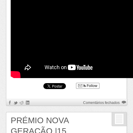
Follow
em
Comentários fechados
Guided
Tour
PRÉMIO NOVA
–
Siemen
GERAÇÃO |15
at