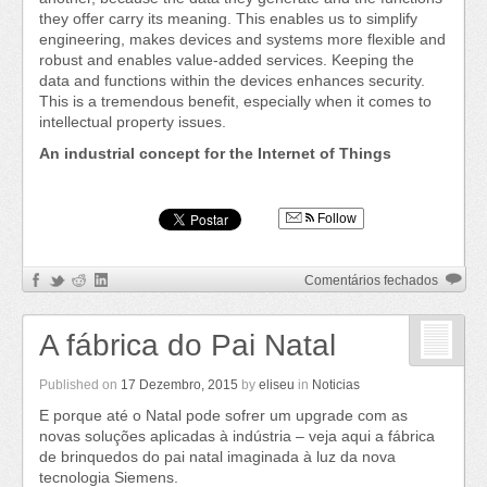
they offer carry its meaning. This enables us to simplify
engineering, makes devices and systems more flexible and
robust and enables value-added services. Keeping the
data and functions within the devices enhances security.
This is a tremendous benefit, especially when it comes to
intellectual property issues.
An industrial concept for the Internet of Things
Follow
em
Comentários fechados
Internet
of
A fábrica do Pai Natal
Things
World
Forum
Published on
17 Dezembro, 2015
by
eliseu
in
Noticias
2015
E porque até o Natal pode sofrer um upgrade com as
novas soluções aplicadas à indústria – veja aqui a fábrica
de brinquedos do pai natal imaginada à luz da nova
tecnologia Siemens.