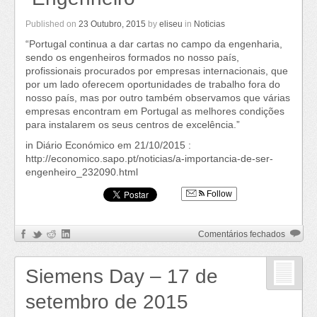
25º
Congre
Published on
23 Outubro, 2015
by
eliseu
in
Noticias
das
“Portugal continua a dar cartas no campo da engenharia,
Comuni
sendo os engenheiros formados no nosso país,
profissionais procurados por empresas internacionais, que
por um lado oferecem oportunidades de trabalho fora do
nosso país, mas por outro também observamos que várias
empresas encontram em Portugal as melhores condições
para instalarem os seus centros de excelência.”
in Diário Económico em 21/10/2015 :
http://economico.sapo.pt/noticias/a-importancia-de-ser-
engenheiro_232090.html
Follow
em
Comentários fechados
A
importâ
Siemens Day – 17 de
de
ser
setembro de 2015
“Engenh