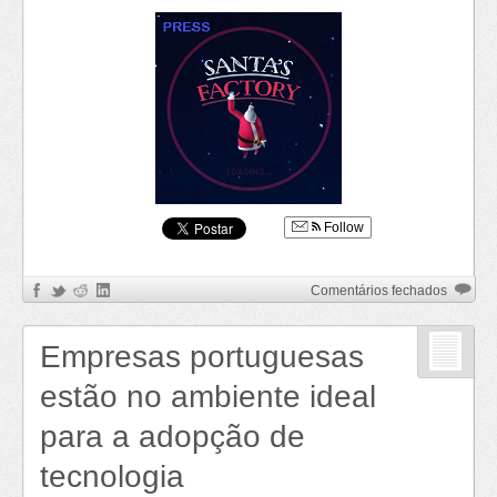
Follow
em
Comentários fechados
A
fábrica
Empresas portuguesas
do
Pai
estão no ambiente ideal
Natal
para a adopção de
tecnologia