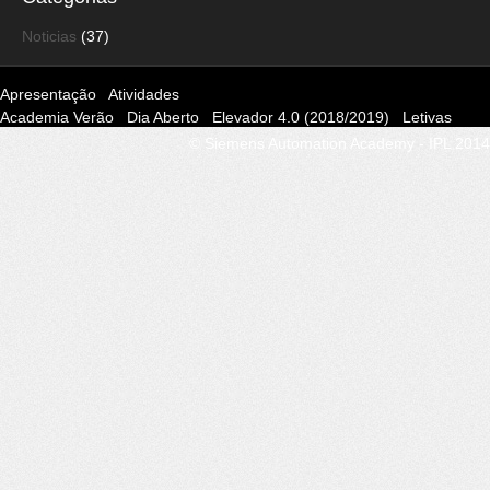
Noticias
(37)
Apresentação
Atividades
Academia Verão
Dia Aberto
Elevador 4.0 (2018/2019)
Letivas
AInd 1 – EEC
AInd 2 – EEC
AutP – EEC
Repositório
© Siemens Automation Academy - IPL 2014
Não-Letivas
Jornadas de EEC
Workshop Hands-on
Siemens Day
Summer Course
Visita Guiada
Contactos
Player Embed
Projetos EEC
Antigos
AAMP (2011/2012)
AeroSol 1 (2006/2007)
AeroSol2 (2007/2008)
AquaSoft1 (2003/2004)
Armazém 4.0 (2016/2017)
ASIAA
(2010/2011)
WiFi_PLC (2015/2016)
AquaSoft2 (2013/2014)
Cartonarte (2015/2016)
CoMoPro (2015/2016)
GETLAB
(2004/2005)
GETPRO1 (2001/2002)
GETPRO2 (2002/2003)
IMMC 4.0 (17/18)
IMMS 4.0 (17/18)
RPSP (2014/2015)
SolAgua 1
(2003/2004)
SolAgua 2 (2014/2015)
Teste
ICM 4.0 (20/23)
SAA
4.0 (22/23)
Projetos MEE
VPI 4.0 (19/20)
AquaSoft 4.0 (20/21)
VOPI 4.0 (20/21)