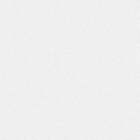
Recursos
Autómatos
Siemens S7-1516F
Siemens S7-1512C-1
Siemens S7-1214C
LOGO! 230 RCE
NX MCD
Kit didáticos
Elevador 1
Elevador 2
Tanques
Assemblador
Gripper
Mesa
Rotativa
Semáforo
Search Videos
User Videos
Video Category
Video Tag
Prémios
Geração Digital 2019
Nova Geração | 15
ESTG_Cartonarte