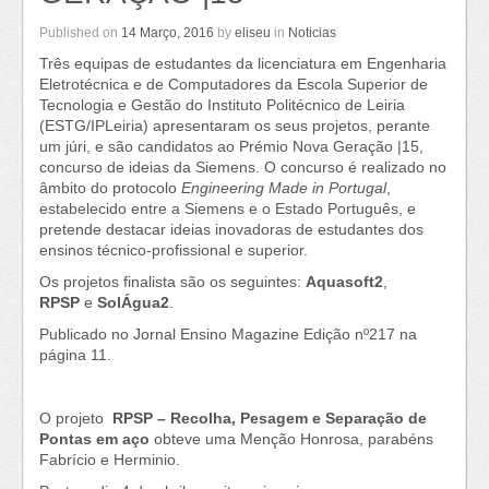
Hannov
Messe
Published on
14 Março, 2016
by
eliseu
in
Noticias
2016
Três equipas de estudantes da licenciatura em Engenharia
Eletrotécnica e de Computadores da Escola Superior de
Tecnologia e Gestão do Instituto Politécnico de Leiria
(ESTG/IPLeiria) apresentaram os seus projetos, perante
um júri, e são candidatos ao Prémio Nova Geração |15,
concurso de ideias da Siemens. O concurso é realizado no
âmbito do protocolo
Engineering Made in Portugal
,
estabelecido entre a Siemens e o Estado Português, e
pretende destacar ideias inovadoras de estudantes dos
ensinos técnico-profissional e superior.
Os projetos finalista são os seguintes:
Aquasoft2
,
RPSP
e
SolÁgua2
.
Publicado no Jornal
Ensino Magazine Edição nº217
na
página 11.
O projeto
RPSP – Recolha, Pesagem e Separação de
Pontas em aço
obteve uma Menção Honrosa, parabéns
Fabrício e Herminio.