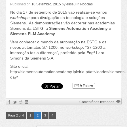
Published on
10 Setembro, 2015
by
eliseu
in
Noticias
No dia 17 de setembro de 2015 vão realizar-se vários
workshops
para divulgação da tecnologia e soluções
Siemens. As demonstrações vão decorrer nas academias
Siemens da ESTG, a
Siemens Automation Academy
e
Siemens PLM Academy
.
Vem conhecer o mundo da automação na ESTG e os
novos autómatos S7-1200, no
workshop
:
“S7-1200 a
interceção faz a diferença”
,
proferido pela Engª Lara
Simons da Siemens S.A..
Site oficial:
http://siemensautomationacademy.ipleiria.pt/atividades/siemens-
day/
Follow
em
Comentários fechados
Siemen
Day
Page 2 of 4
1
2
3
4
–
17