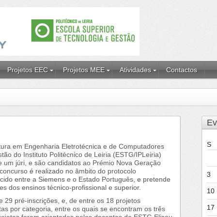
Projetos EEC
Projetos MEE
Atividades
Contactos
Ev
S
atura em Engenharia Eletrotécnica e de Computadores
ão do Instituto Politécnico de Leiria (ESTG/IPLeiria)
e um júri, e são candidatos ao Prémio Nova Geração
concurso é realizado no âmbito do protocolo
3
ecido entre a Siemens e o Estado Português, e pretende
s dos ensinos técnico-profissional e superior.
10
29 pré-inscrições, e, de entre os 18 projetos
17
tas por categoria, entre os quais se encontram os três
projetos foram orientados pelos docentes da ESTG Eliseu