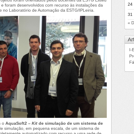
24
, e foram desenvolvidos com recurso às instalações da
e no Laboratório de Automação da ESTG/IPLeiria.
31
« 
Ar
I-
Pr
Fá
m o
AquaSoft2 –
Kit
de simulação de um sistema de
o de simulação, em pequena escala, de um sistema de
mpletamente automatizado com recurso a uma rede de