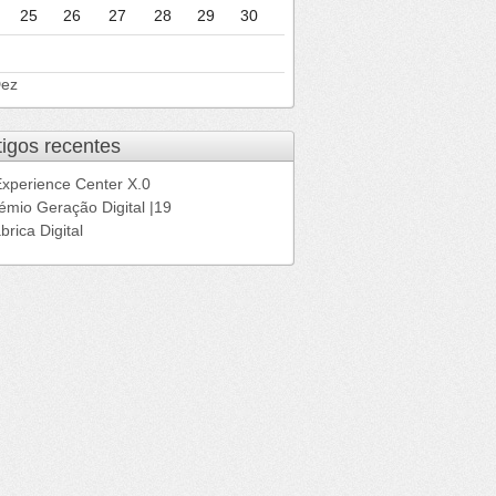
25
26
27
28
29
30
Dez
tigos recentes
Experience Center X.0
émio Geração Digital |19
brica Digital