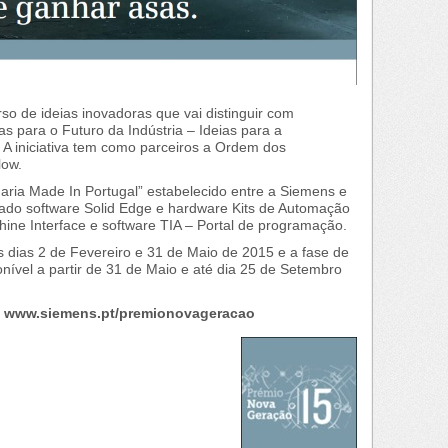
o de ideias inovadoras que vai distinguir com
s para o Futuro da Indústria – Ideias para a
 A iniciativa tem como parceiros a Ordem dos
low.
haria Made In Portugal” estabelecido entre a Siemens e
izado software Solid Edge e hardware Kits de Automação
ine Interface e software TIA – Portal de programação.
os dias 2 de Fevereiro e 31 de Maio de 2015 e a fase de
onível a partir de 31 de Maio e até dia 25 de Setembro
m
www.siemens.pt/premionovageracao