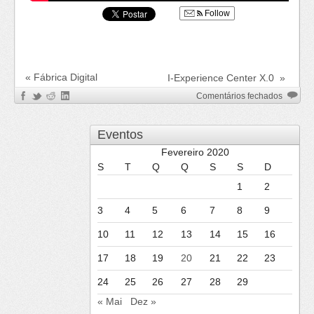
Follow
«
Fábrica Digital
I-Experience Center X.0
»
em
Comentários fechados
Prémio
Geraçã
Eventos
Digital
|19
Fevereiro 2020
S
T
Q
Q
S
S
D
1
2
3
4
5
6
7
8
9
10
11
12
13
14
15
16
17
18
19
20
21
22
23
24
25
26
27
28
29
« Mai
Dez »