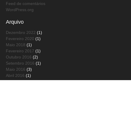
Feed de comentários
WordPress.org
Arquivo
Dezembro 2022
(1)
Fevereiro 2020
(1)
Maio 2018
(1)
Fevereiro 2017
(1)
Outubro 2016
(2)
Setembro 2016
(1)
Maio 2016
(3)
Abril 2016
(1)
Março 2016
(1)
Janeiro 2016
(1)
Dezembro 2015
(3)
Novembro 2015
(2)
Outubro 2015
(1)
Setembro 2015
(1)
Julho 2015
(1)
Junho 2015
(2)
Maio 2015
(1)