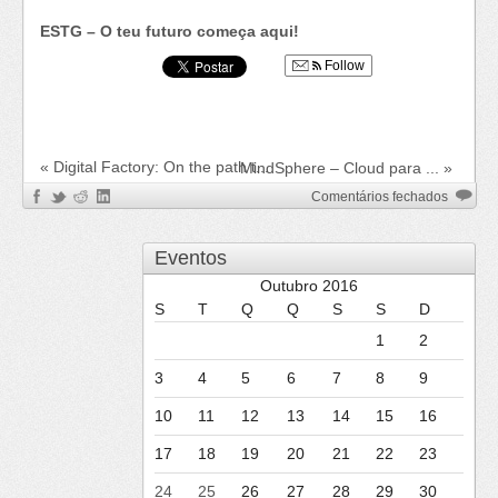
ESTG – O teu futuro começa aqui!
Follow
«
Digital Factory: On the path t...
MindSphere – Cloud para ...
»
em
Comentários fechados
Roadsh
da
Eventos
Siemen
na
Outubro 2016
ESTG
S
T
Q
Q
S
S
D
1
2
3
4
5
6
7
8
9
10
11
12
13
14
15
16
17
18
19
20
21
22
23
24
25
26
27
28
29
30