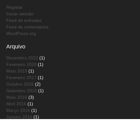
Registar
Iniciar sessão
Feed de entradas
Feed de comentários
WordPress.org
Arquivo
Dezembro 2022
(1)
Fevereiro 2020
(1)
Maio 2018
(1)
Fevereiro 2017
(1)
Outubro 2016
(2)
Setembro 2016
(1)
Maio 2016
(3)
Abril 2016
(1)
Março 2016
(1)
Janeiro 2016
(1)
Dezembro 2015
(3)
Novembro 2015
(2)
Outubro 2015
(1)